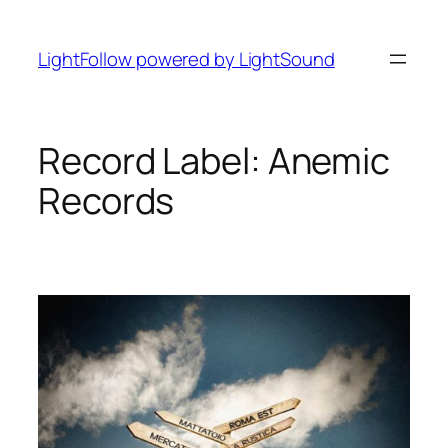
Vai
al
LightFollow powered by LightSound
contenuto
Record Label:
Anemic
Records