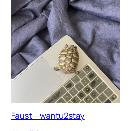
Faust – wantu2stay