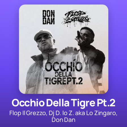
Occhio Della Tigre Pt.2
Flop Il Grezzo, Dj D. lo Z. aka Lo Zingaro,
Don Dan