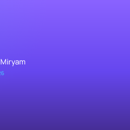
, Miryam
26